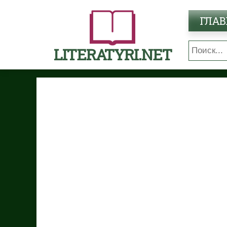
ГЛАВ
LITERATYRI.NET