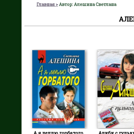
Главная
Автор: Алешина Светлана
АЛЕ
А я леплю горбатого
Алиби с гульк