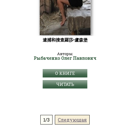
逮捕和搜查羅莎•盧森堡
Авторы:
Рыбаченко Олег Павлович
О КНИГЕ
ЧИТАТЬ
1/3
Следующая