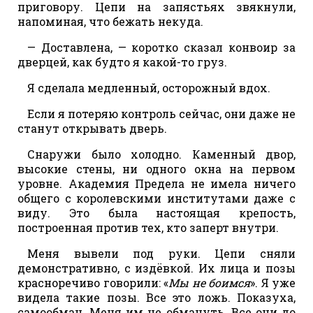
приговору. Цепи на запястьях звякнули,
напоминая, что бежать некуда.
— Доставлена, — коротко сказал конвоир за
дверцей, как будто я какой-то груз.
Я сделала медленный, осторожный вдох.
Если я потеряю контроль сейчас, они даже не
станут открывать дверь.
Снаружи было холодно. Каменный двор,
высокие стены, ни одного окна на первом
уровне. Академия Предела не имела ничего
общего с королевскими институтами даже с
виду. Это была настоящая крепость,
построенная против тех, кто заперт внутри.
Меня вывели под руки. Цепи сняли
демонстративно, с издёвкой. Их лица и позы
красноречиво говорили: «
Мы не боимся
». Я уже
видела такие позы. Все это ложь. Показуха,
самообман. Меня им не обмануть. Все они до