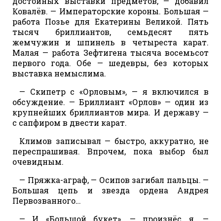
достойных выставки предметов, — добавил
Ковалёв. — Императорские короны. Большая —
работа Позье для Екатерины Великой. Пять
тысяч бриллиантов, семьдесят пять
жемчужин и шпинель в четыреста карат.
Малая — работа Зефтигена тысяча восемьсот
первого года. Обе — шедевры, без которых
выставка немыслима.
— Скипетр с «Орловым», — я включился в
обсуждение. — Бриллиант «Орлов» — один из
крупнейших бриллиантов мира. И державу —
с сапфиром в двести карат.
Климов записывал — быстро, аккуратно, не
переспрашивая. Впрочем, пока выбор был
очевидным.
— Пряжка-аграф, — Осипов загибал пальцы. —
Большая цепь и звезда ордена Андрея
Первозванного…
— И «Большой букет», — произнёс я. —