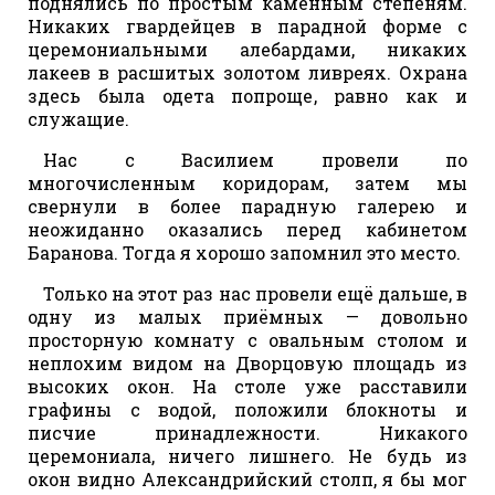
поднялись по простым каменным степеням.
Никаких гвардейцев в парадной форме с
церемониальными алебардами, никаких
лакеев в расшитых золотом ливреях. Охрана
здесь была одета попроще, равно как и
служащие.
Нас с Василием провели по
многочисленным коридорам, затем мы
свернули в более парадную галерею и
неожиданно оказались перед кабинетом
Баранова. Тогда я хорошо запомнил это место.
Только на этот раз нас провели ещё дальше, в
одну из малых приёмных — довольно
просторную комнату с овальным столом и
неплохим видом на Дворцовую площадь из
высоких окон. На столе уже расставили
графины с водой, положили блокноты и
писчие принадлежности. Никакого
церемониала, ничего лишнего. Не будь из
окон видно Александрийский столп, я бы мог