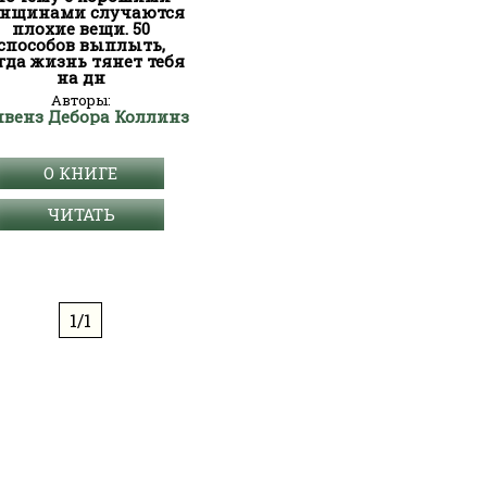
нщинами случаются
плохие вещи. 50
способов выплыть,
гда жизнь тянет тебя
на дн
Авторы:
ивенз Дебора Коллинз
О КНИГЕ
ЧИТАТЬ
1/1