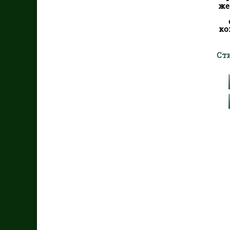
же
ко
Ст