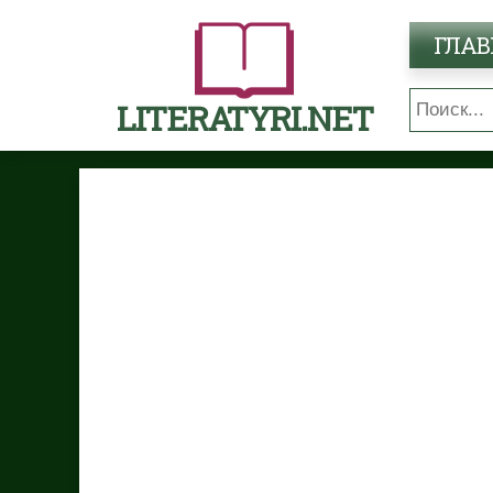
ГЛАВ
LITERATYRI.NET