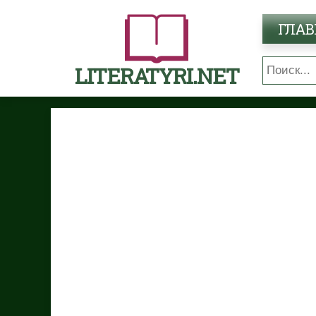
ГЛАВ
LITERATYRI.NET