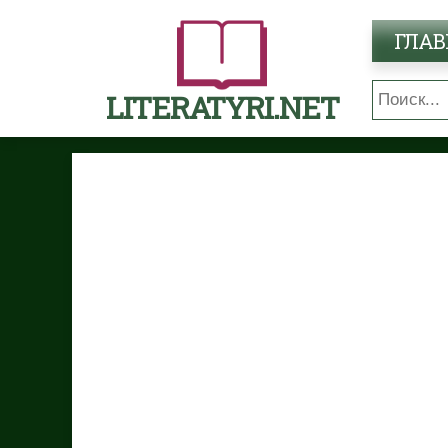
ГЛАВ
LITERATYRI.NET