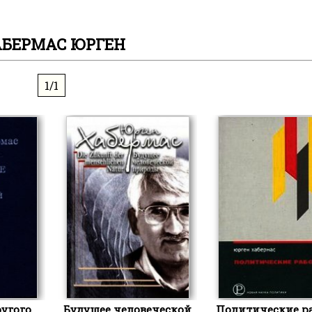
БЕРМАС ЮРГЕН
1/1
угого.
Будущее человеческой
Политические р