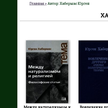
Главная
Автор: Хабермас Юрген
ХА
Между натурализмом и
Вовлечение др