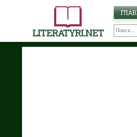
ГЛАВ
LITERATYRI.NET