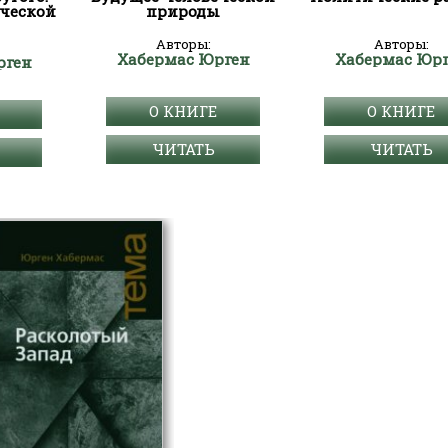
ческой
природы
Авторы:
Авторы:
Хабермас Юрген
Хабермас Юр
рген
О КНИГЕ
О КНИГЕ
ЧИТАТЬ
ЧИТАТЬ