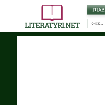
ГЛАВ
LITERATYRI.NET