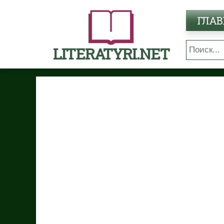
ГЛАВ
LITERATYRI.NET