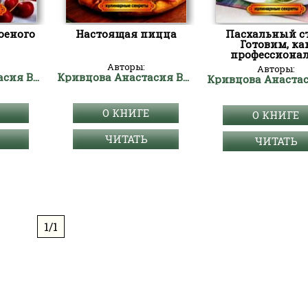
оеного
Настоящая пицца
Пасхальный ст
Готовим, ка
профессиона
Авторы:
Авторы:
Кривцова Анастасия Владимировна
Кривцова Анастасия Владимировна
О КНИГЕ
О КНИГЕ
ЧИТАТЬ
ЧИТАТЬ
1/1