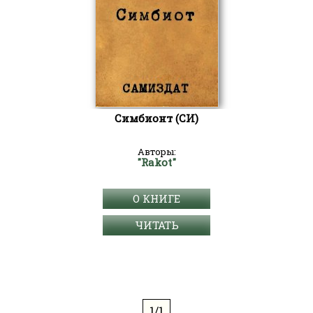
Симбионт (СИ)
Авторы:
"Rakot"
О КНИГЕ
ЧИТАТЬ
1/1