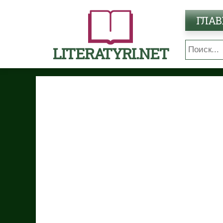
ГЛАВ
LITERATYRI.NET