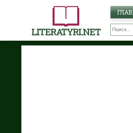
ГЛАВ
LITERATYRI.NET