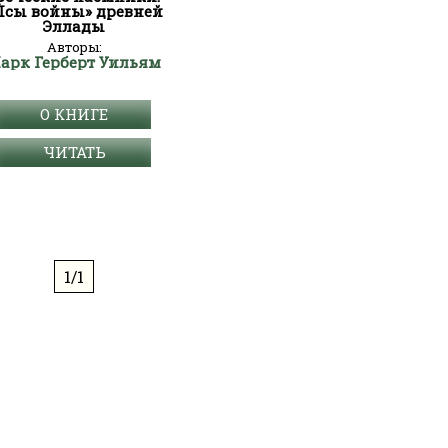
Псы войны» древней
Эллады
Авторы:
арк Герберт Уильям
О КНИГЕ
ЧИТАТЬ
1/1