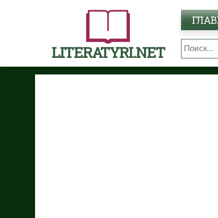
ГЛАВ
LITERATYRI.NET