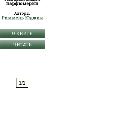
парфюмерии
Авторы:
Риммель Юджин
О КНИГЕ
ЧИТАТЬ
1/1