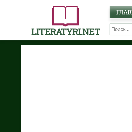
ГЛАВ
LITERATYRI.NET