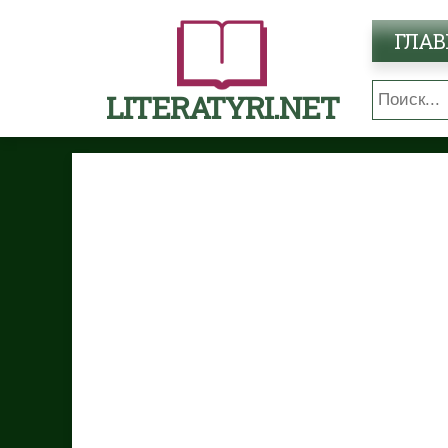
ГЛАВ
LITERATYRI.NET