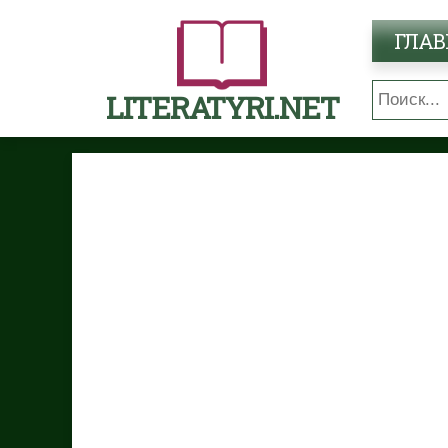
ГЛАВ
LITERATYRI.NET