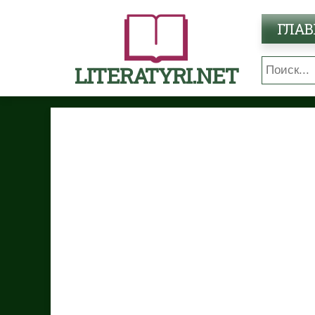
ГЛАВ
LITERATYRI.NET