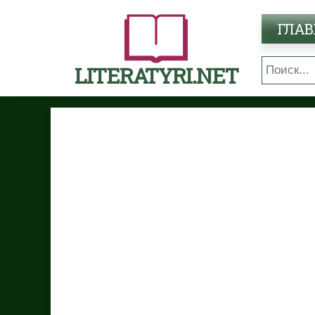
ГЛАВ
LITERATYRI.NET