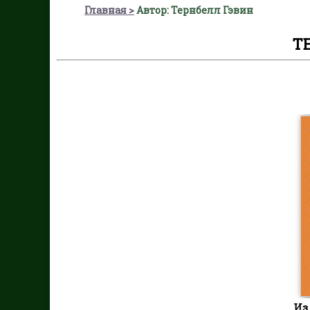
Главная
Автор: Тернбелл Гэвин
Т
Из