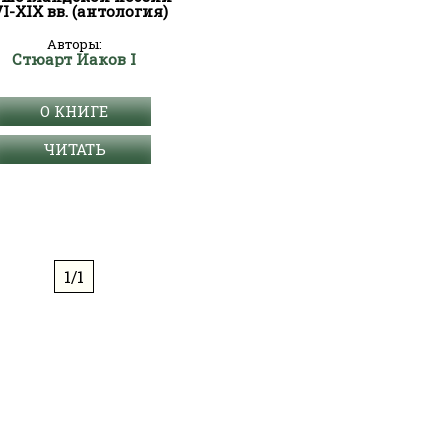
I-XIX вв. (антология)
Авторы:
Стюарт Иаков I
О КНИГЕ
ЧИТАТЬ
1/1