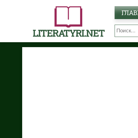
ГЛАВ
LITERATYRI.NET