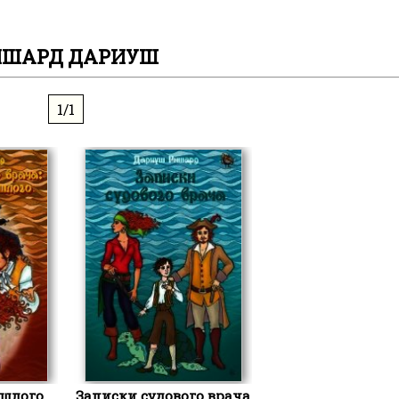
ИШАРД ДАРИУШ
1/1
ошлого
Записки судового врача