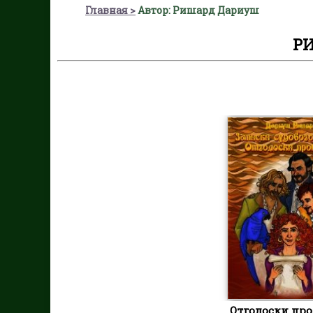
Главная
Автор: Ришард Дариуш
Р
Отголоски пр