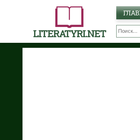
ГЛАВ
LITERATYRI.NET