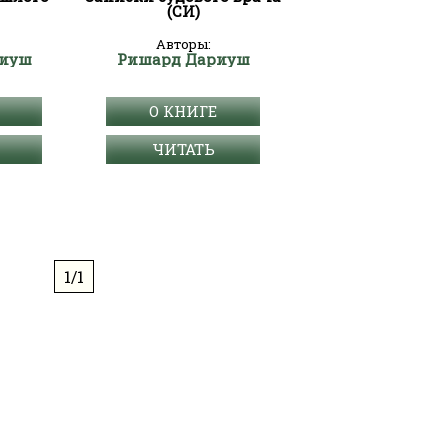
(СИ)
Авторы:
риуш
Ришард Дариуш
О КНИГЕ
ЧИТАТЬ
1/1