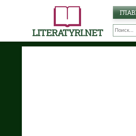
ГЛАВ
LITERATYRI.NET