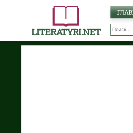
ГЛАВ
LITERATYRI.NET