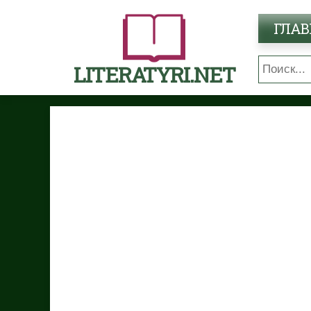
ГЛАВ
LITERATYRI.NET