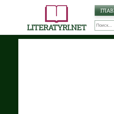
ГЛАВ
LITERATYRI.NET