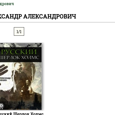
ндрович
КСАНДР АЛЕКСАНДРОВИЧ
1/1
сский Шерлок Холмс