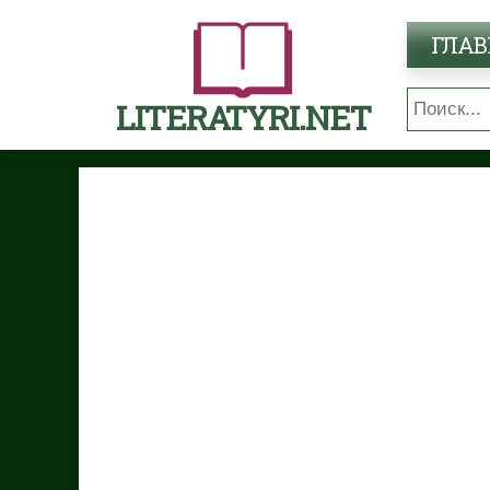
ГЛАВ
LITERATYRI.NET