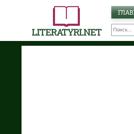
ГЛАВ
LITERATYRI.NET