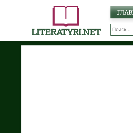
ГЛАВ
LITERATYRI.NET