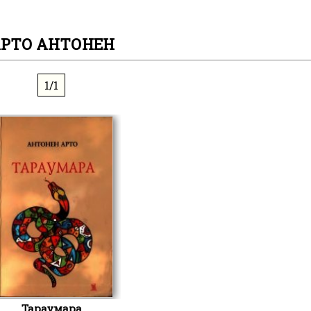
РТО АНТОНЕН
1/1
Тараумара