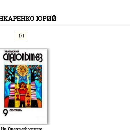
НКАРЕНКО ЮРИЙ
1/1
На Овечьей улице