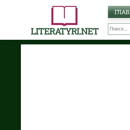
ГЛАВ
LITERATYRI.NET