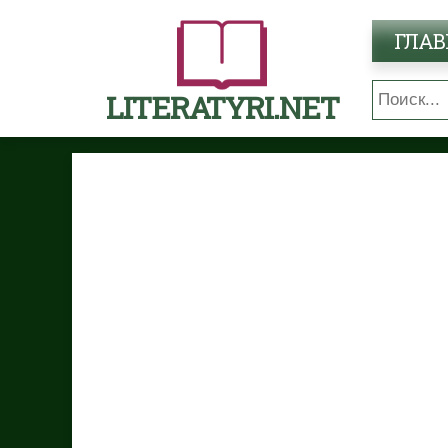
ГЛАВ
LITERATYRI.NET