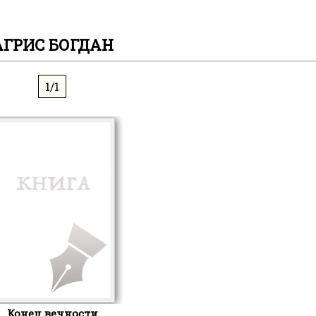
АГРИС БОГДАН
1/1
Конец вечности