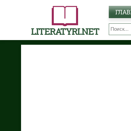
ГЛАВ
LITERATYRI.NET