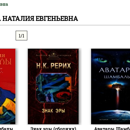
евна
 НАТАЛИЯ ЕВГЕНЬЕВНА
1/1
балы.
Знак эры (сборник)
Аватары Шамб