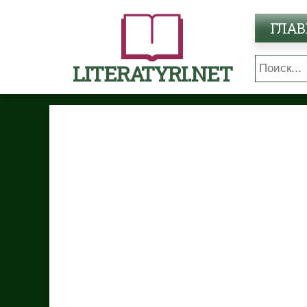
ГЛАВ
LITERATYRI.NET