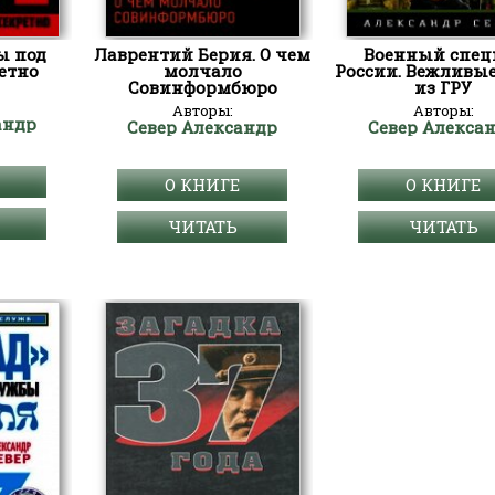
ы под
Лаврентий Берия. О чем
Военный спец
етно
молчало
России. Вежливы
Совинформбюро
из ГРУ
Авторы:
Авторы:
андр
Север Александр
Север Алекса
О КНИГЕ
О КНИГЕ
ЧИТАТЬ
ЧИТАТЬ