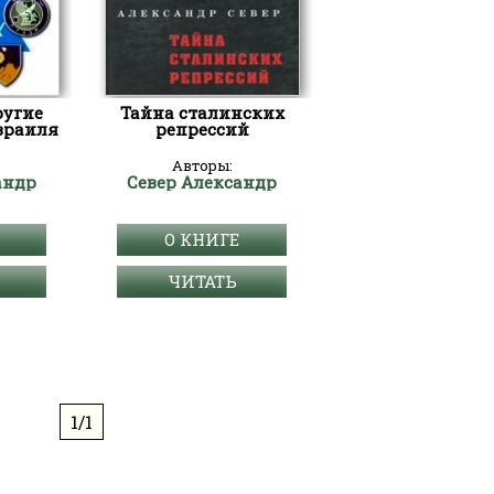
ругие
Тайна сталинских
зраиля
репрессий
Авторы:
андр
Север Александр
О КНИГЕ
ЧИТАТЬ
1/1