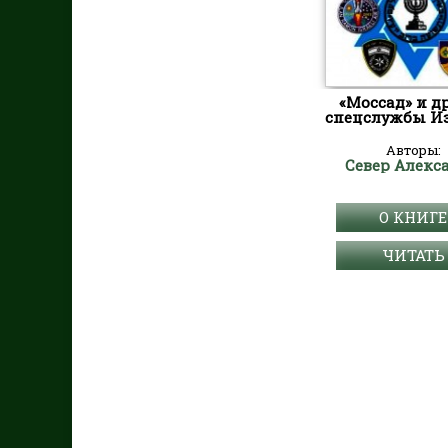
«Моссад» и д
спецслужбы И
Авторы:
Север Алекс
О КНИГЕ
ЧИТАТЬ