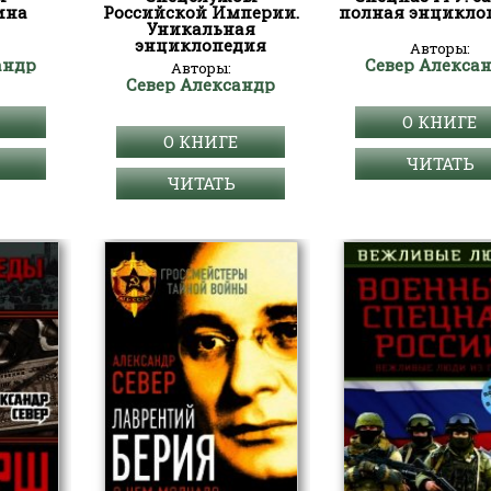
ина
Российской Империи.
полная энцикло
Уникальная
энциклопедия
Авторы:
андр
Север Алекса
Авторы:
Север Александр
О КНИГЕ
О КНИГЕ
ЧИТАТЬ
ЧИТАТЬ