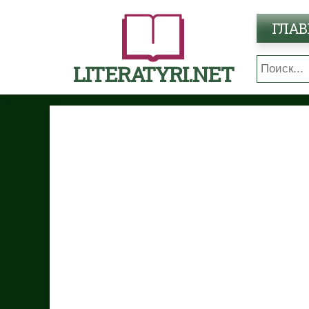
ГЛАВ
LITERATYRI.NET