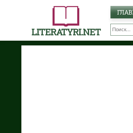
ГЛАВ
LITERATYRI.NET