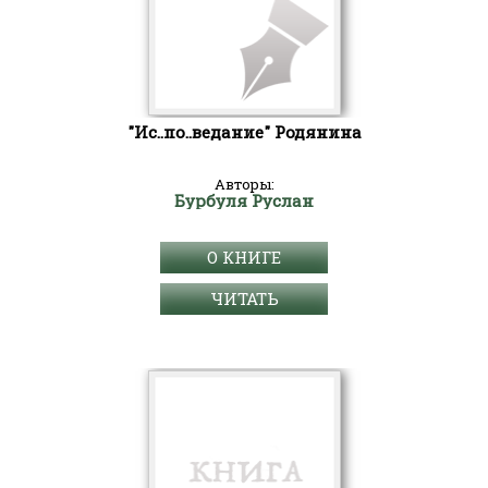
"Ис..по..ведание" Родянина
Авторы:
Бурбуля Руслан
О КНИГЕ
ЧИТАТЬ