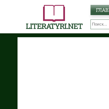
ГЛАВ
LITERATYRI.NET