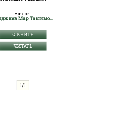
Авторы:
Байджиев Мар Ташимович
О КНИГЕ
ЧИТАТЬ
1/1