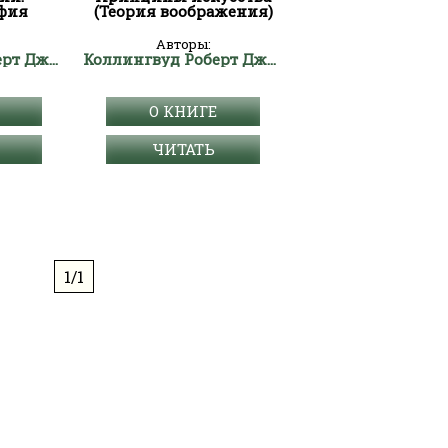
фия
(Теория воображения)
Авторы:
Коллингвуд Роберт Джордж
Коллингвуд Роберт Джордж
О КНИГЕ
ЧИТАТЬ
1/1