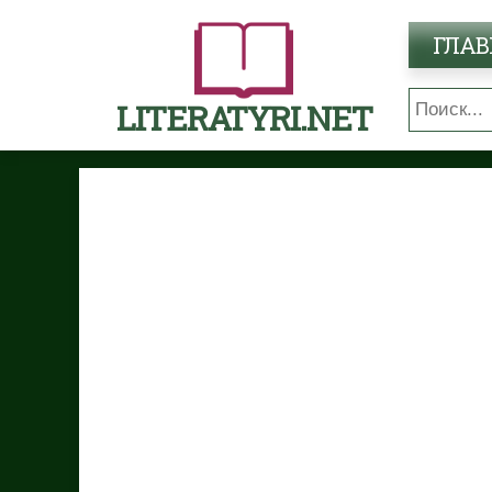
ГЛАВ
LITERATYRI.NET