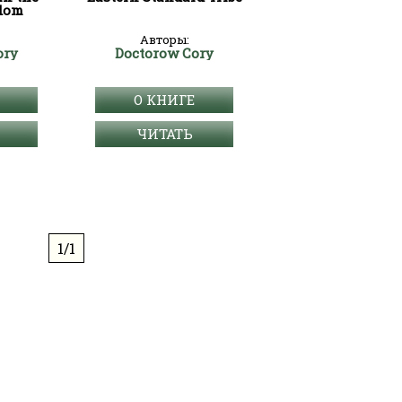
dom
Авторы:
ory
Doctorow Cory
О КНИГЕ
ЧИТАТЬ
1/1