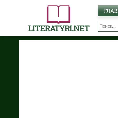
ГЛАВ
LITERATYRI.NET