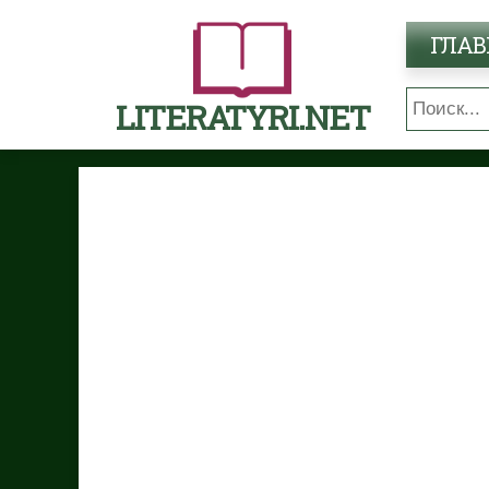
ГЛАВ
LITERATYRI.NET