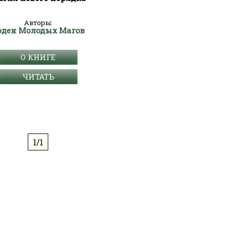
Авторы:
рден Молодых Магов
О КНИГЕ
ЧИТАТЬ
1/1