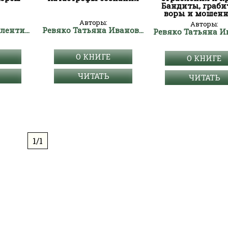
Бандиты, граби
воры и мошен
Авторы:
Авторы:
Трус Николай Валентинович
Ревяко Татьяна Ивановна
О КНИГЕ
О КНИГЕ
ЧИТАТЬ
ЧИТАТЬ
1/1