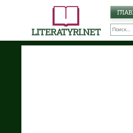
ГЛАВ
LITERATYRI.NET