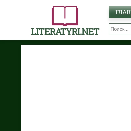
ГЛАВ
LITERATYRI.NET