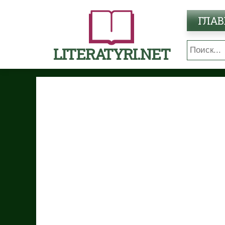
ГЛАВ
LITERATYRI.NET