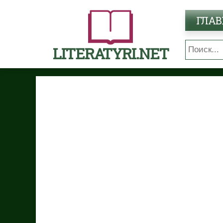
ГЛАВ
LITERATYRI.NET