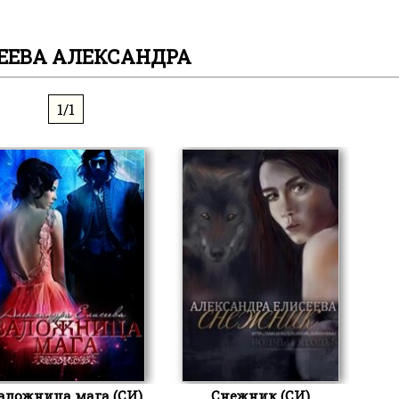
ЕЕВА АЛЕКСАНДРА
1/1
аложница мага (СИ)
Снежник (СИ)