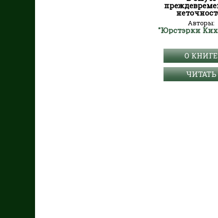
преждеврем
неточност
Авторы:
"Юрстэрки Ких
О КНИГЕ
ЧИТАТЬ