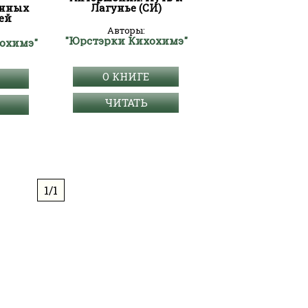
енных
Лагунье (СИ)
ей
Авторы:
"Юрстэрки Кихохимэ"
охимэ"
О КНИГЕ
ЧИТАТЬ
1/1