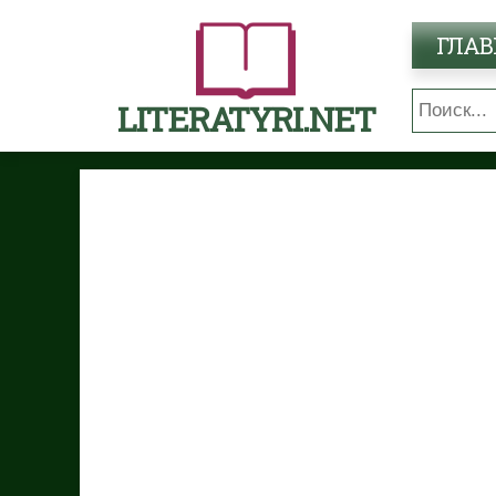
ГЛАВ
LITERATYRI.NET