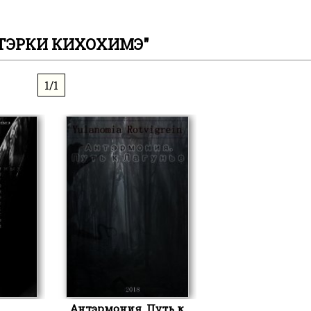
ТЭРКИ КИХОХИМЭ"
1/1
Антэрмония. Путь к