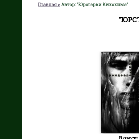
Главная
Автор: "Юрстэрки Кихохимэ"
"ЮРС
В омуте