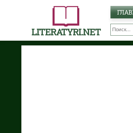
ГЛАВ
LITERATYRI.NET