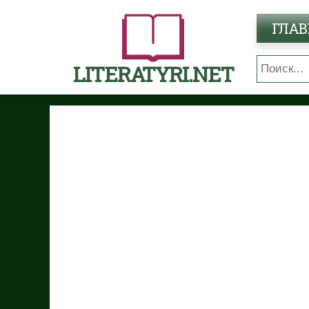
ГЛАВ
LITERATYRI.NET