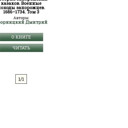
казаков. Военные
походы запорожцев.
1686–1734. Том 3
Авторы:
ворницкий Дмитрий
О КНИГЕ
ЧИТАТЬ
1/1