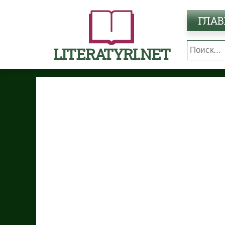
ГЛАВ
LITERATYRI.NET