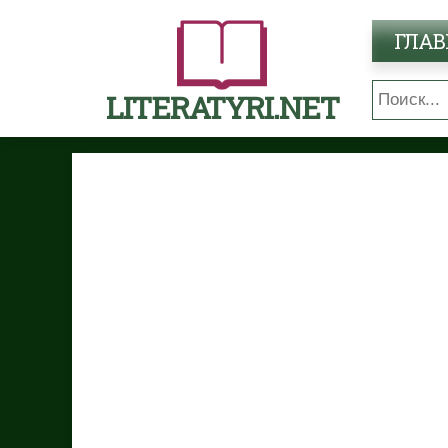
ГЛАВ
LITERATYRI.NET