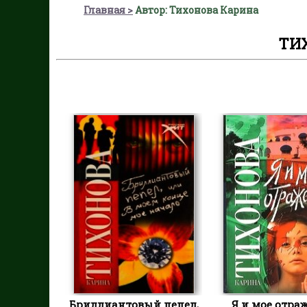
Главная
Автор: Тихонова Карина
ТИ
Бриллиантовый пепел,
Я и мое отра