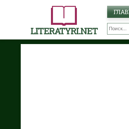
ГЛАВ
LITERATYRI.NET